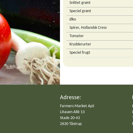
Snittet grønt
Speciel grønt
Øko
Spirer, Hollandsk Cress
Tomater
Krydderurter
Speciel frugt
Adresse:
Farmers Market ApS
Litauen Allé 13
Stade 20-43
2630 Tåstrup