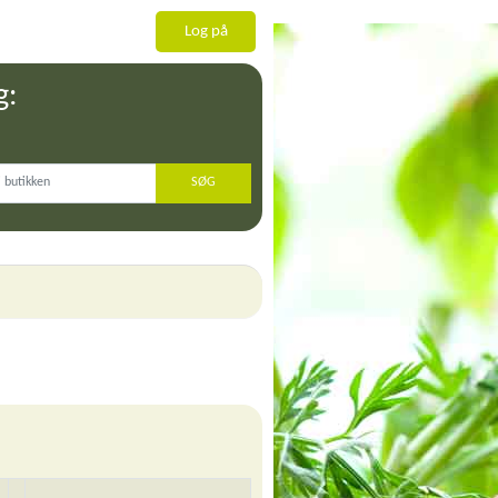
Log på
g: