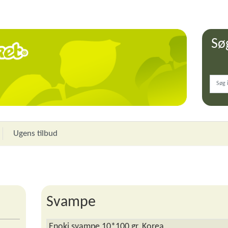
Sø
Ugens tilbud
Svampe
Enoki svampe 10*100 gr. Korea