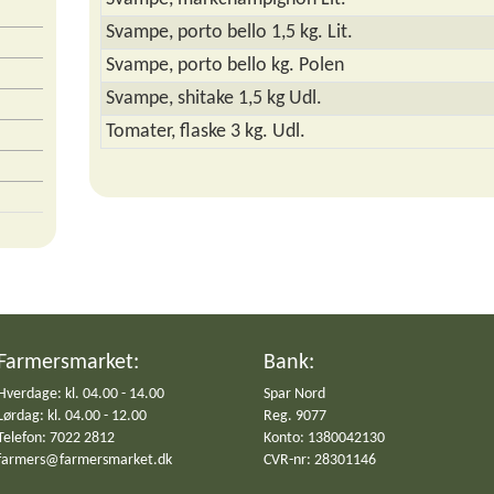
Svampe, porto bello 1,5 kg. Lit.
Svampe, porto bello kg. Polen
Svampe, shitake 1,5 kg Udl.
Tomater, flaske 3 kg. Udl.
Farmersmarket:
Bank:
Hverdage: kl. 04.00 - 14.00
Spar Nord
Lørdag: kl. 04.00 - 12.00
Reg. 9077
Telefon: 7022 2812
Konto: 1380042130
farmers@farmersmarket.dk
CVR-nr: 28301146