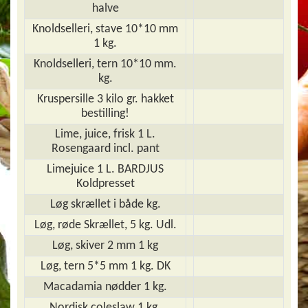
halve
Knoldselleri, stave 10*10 mm
1 kg.
Knoldselleri, tern 10*10 mm.
kg.
Kruspersille 3 kilo gr. hakket
bestilling!
Lime, juice, frisk 1 L.
Rosengaard incl. pant
Limejuice 1 L. BARDJUS
Koldpresset
Løg skrællet i både kg.
Løg, røde Skrællet, 5 kg. Udl.
Løg, skiver 2 mm 1 kg
Løg, tern 5*5 mm 1 kg. DK
Macadamia nødder 1 kg.
Nordisk coleslaw 1 kg.