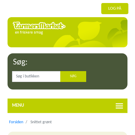
LOG PÅ
Søg:
MENU
Forsiden
Snittet grønt