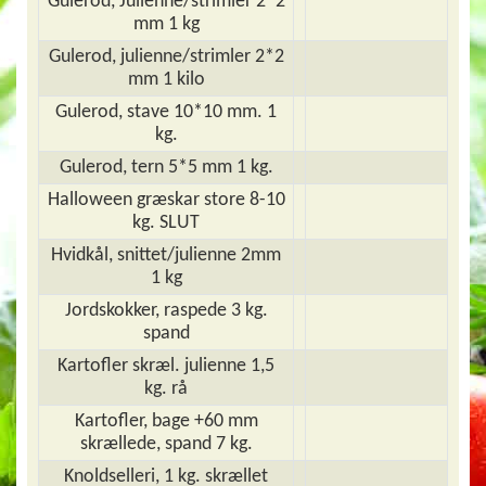
Gulerod, Julienne/strimler 2*2
mm 1 kg
Gulerod, julienne/strimler 2*2
mm 1 kilo
Gulerod, stave 10*10 mm. 1
kg.
Gulerod, tern 5*5 mm 1 kg.
Halloween græskar store 8-10
kg. SLUT
Hvidkål, snittet/julienne 2mm
1 kg
Jordskokker, raspede 3 kg.
spand
Kartofler skræl. julienne 1,5
kg. rå
Kartofler, bage +60 mm
skrællede, spand 7 kg.
Knoldselleri, 1 kg. skrællet