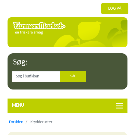
LOG PÅ
Søg:
MENU
Forsiden
Krydderurter